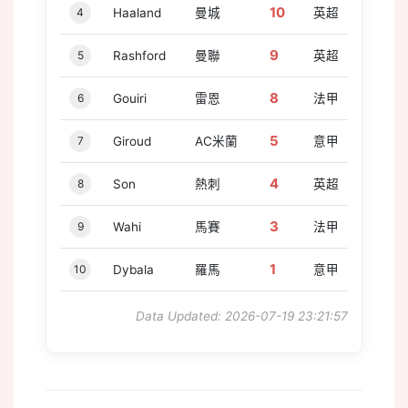
10
4
Haaland
曼城
英超
9
5
Rashford
曼聯
英超
8
6
Gouiri
雷恩
法甲
5
7
Giroud
AC米蘭
意甲
4
8
Son
熱刺
英超
3
9
Wahi
馬賽
法甲
1
10
Dybala
羅馬
意甲
Data Updated: 2026-07-19 23:21:57