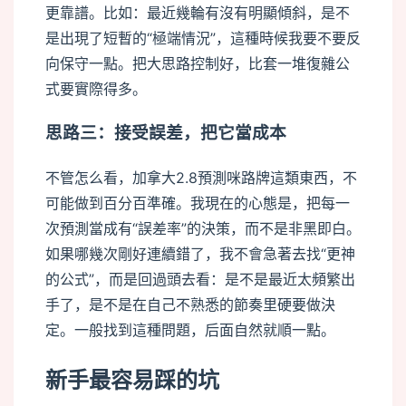
更靠譜。比如：最近幾輪有沒有明顯傾斜，是不
是出現了短暫的“極端情況”，這種時候我要不要反
向保守一點。把大思路控制好，比套一堆復雜公
式要實際得多。
思路三：接受誤差，把它當成本
不管怎么看，加拿大2.8預測咪路牌這類東西，不
可能做到百分百準確。我現在的心態是，把每一
次預測當成有“誤差率”的決策，而不是非黑即白。
如果哪幾次剛好連續錯了，我不會急著去找“更神
的公式”，而是回過頭去看：是不是最近太頻繁出
手了，是不是在自己不熟悉的節奏里硬要做決
定。一般找到這種問題，后面自然就順一點。
新手最容易踩的坑