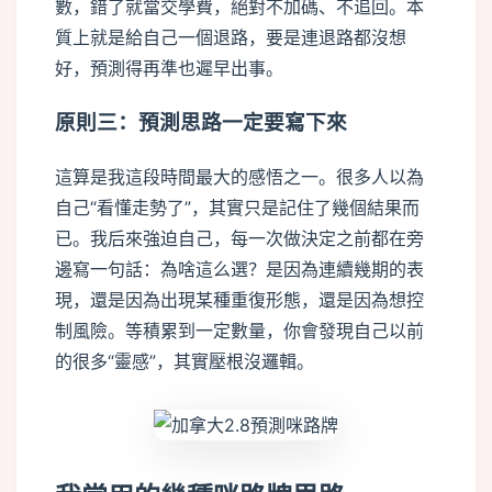
數，錯了就當交學費，絕對不加碼、不追回。本
質上就是給自己一個退路，要是連退路都沒想
好，預測得再準也遲早出事。
原則三：預測思路一定要寫下來
這算是我這段時間最大的感悟之一。很多人以為
自己“看懂走勢了”，其實只是記住了幾個結果而
已。我后來強迫自己，每一次做決定之前都在旁
邊寫一句話：為啥這么選？是因為連續幾期的表
現，還是因為出現某種重復形態，還是因為想控
制風險。等積累到一定數量，你會發現自己以前
的很多“靈感”，其實壓根沒邏輯。
buffer