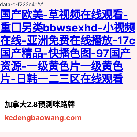
data-o-f232c4='v'
国产欧美-草视频在线观看-
重囗另类bbwseⅹhd-小视频
在线-亚洲免费在线播放-17c
国产精品-快播色图-97国产
资源-一级黄色片一级黄色
片-日韩一二三区在线观看
加拿大2.8預測咪路牌
kcdengbaowang.com