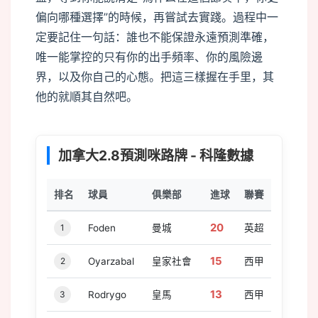
偏向哪種選擇”的時候，再嘗試去實踐。過程中一
定要記住一句話：誰也不能保證永遠預測準確，
唯一能掌控的只有你的出手頻率、你的風險邊
界，以及你自己的心態。把這三樣握在手里，其
他的就順其自然吧。
o
加拿大2.8預測咪路牌 - 科隆數據
排名
球員
俱樂部
進球
聯賽
20
1
Foden
曼城
英超
15
2
Oyarzabal
皇家社會
西甲
13
3
Rodrygo
皇馬
西甲