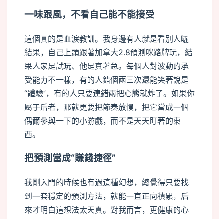
一味跟風，不看自己能不能接受
這個真的是血淚教訓。我身邊有人就是看別人曬
結果，自己上頭跟著加拿大2.8預測咪路牌玩，結
果人家是試玩、他是真著急。每個人對波動的承
受能力不一樣，有的人錯個兩三次還能笑著說是
“體驗”，有的人只要連錯兩把心態就炸了。如果你
屬于后者，那就更要把節奏放慢，把它當成一個
偶爾參與一下的小游戲，而不是天天盯著的東
西。
把預測當成“賺錢捷徑”
我剛入門的時候也有過這種幻想，總覺得只要找
到一套穩定的預測方法，就能一直正向積累，后
來才明白這想法太天真。對我而言，更健康的心