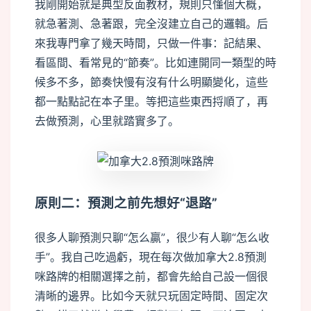
我剛開始就是典型反面教材，規則只懂個大概，
就急著測、急著跟，完全沒建立自己的邏輯。后
來我專門拿了幾天時間，只做一件事：記結果、
看區間、看常見的“節奏”。比如連開同一類型的時
候多不多，節奏快慢有沒有什么明顯變化，這些
都一點點記在本子里。等把這些東西捋順了，再
去做預測，心里就踏實多了。
原則二：預測之前先想好“退路”
很多人聊預測只聊“怎么贏”，很少有人聊“怎么收
手”。我自己吃過虧，現在每次做加拿大2.8預測
咪路牌的相關選擇之前，都會先給自己設一個很
清晰的邊界。比如今天就只玩固定時間、固定次