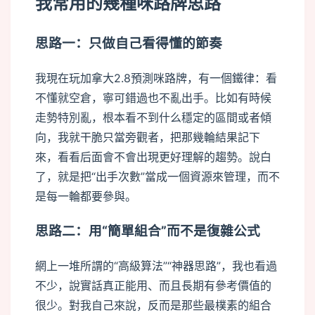
我常用的幾種咪路牌思路
思路一：只做自己看得懂的節奏
我現在玩加拿大2.8預測咪路牌，有一個鐵律：看
不懂就空倉，寧可錯過也不亂出手。比如有時候
走勢特別亂，根本看不到什么穩定的區間或者傾
向，我就干脆只當旁觀者，把那幾輪結果記下
來，看看后面會不會出現更好理解的趨勢。說白
了，就是把“出手次數”當成一個資源來管理，而不
是每一輪都要參與。
思路二：用“簡單組合”而不是復雜公式
網上一堆所謂的“高級算法”“神器思路”，我也看過
不少，說實話真正能用、而且長期有參考價值的
很少。對我自己來說，反而是那些最樸素的組合