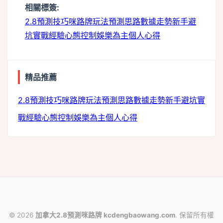
相關標簽:
2.8預測技巧
咪路牌玩法
預測思路
數據走勢
新手避
坑
實戰經驗
心態控制
娛樂為主
個人心得
精品推薦
2.8預測技巧
咪路牌玩法
預測思路
數據走勢
新手避坑
實
戰經驗
心態控制
娛樂為主
個人心得
© 2026
加拿大2.8預測咪路牌 kcdengbaowang.com
. 保留所有權