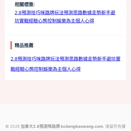
相關標簽:
2.8預測技巧
咪路牌玩法
預測思路
數據走勢
新手避
坑
實戰經驗
心態控制
娛樂為主
個人心得
monitor
精品推薦
2.8預測技巧
咪路牌玩法
預測思路
數據走勢
新手避坑
實
戰經驗
心態控制
娛樂為主
個人心得
© 2026
加拿大2.8預測咪路牌 kcdengbaowang.com
. 保留所有權