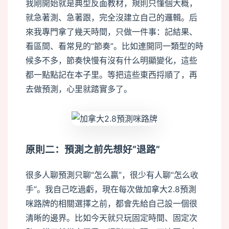
我剛開始就是典型反面教材，規則只懂個大概，
就急著測、急著跟，完全沒建立自己的邏輯。后
來我專門拿了幾天時間，只做一件事：記結果、
看區間、看常見的“節奏”。比如連開同一類型的時
候多不多，節奏快慢有沒有什么明顯變化，這些
都一點點記在本子里。等把這些東西捋順了，再
去做預測，心里就踏實多了。
原則二：預測之前先想好“退路”
很多人聊預測只聊“怎么贏”，很少有人聊“怎么收
手”。我自己吃過虧，現在每次做加拿大2.8預測
咪路牌的相關選擇之前，都會先給自己設一個很
清晰的邊界。比如今天就只玩固定時間、固定次