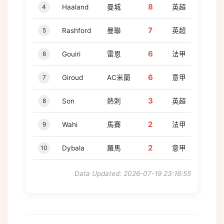
8
4
Haaland
曼城
英超
7
5
Rashford
曼聯
英超
6
6
Gouiri
雷恩
法甲
6
7
Giroud
AC米蘭
意甲
3
8
Son
熱刺
英超
2
9
Wahi
馬賽
法甲
2
10
Dybala
羅馬
意甲
Data Updated: 2026-07-19 23:16:55