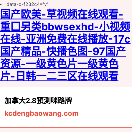
data-o-f232c4='v'
国产欧美-草视频在线观看-
重囗另类bbwseⅹhd-小视频
在线-亚洲免费在线播放-17c
国产精品-快播色图-97国产
资源-一级黄色片一级黄色
片-日韩一二三区在线观看
加拿大2.8預測咪路牌
kcdengbaowang.com