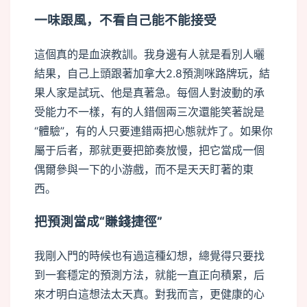
一味跟風，不看自己能不能接受
這個真的是血淚教訓。我身邊有人就是看別人曬
結果，自己上頭跟著加拿大2.8預測咪路牌玩，結
果人家是試玩、他是真著急。每個人對波動的承
受能力不一樣，有的人錯個兩三次還能笑著說是
“體驗”，有的人只要連錯兩把心態就炸了。如果你
屬于后者，那就更要把節奏放慢，把它當成一個
偶爾參與一下的小游戲，而不是天天盯著的東
西。
把預測當成“賺錢捷徑”
我剛入門的時候也有過這種幻想，總覺得只要找
到一套穩定的預測方法，就能一直正向積累，后
來才明白這想法太天真。對我而言，更健康的心