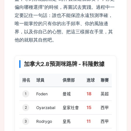
偏向哪種選擇”的時候，再嘗試去實踐。過程中一
定要記住一句話：誰也不能保證永遠預測準確，
唯一能掌控的只有你的出手頻率、你的風險邊
界，以及你自己的心態。把這三樣握在手里，其
他的就順其自然吧。
加拿大2.8預測咪路牌 - 科隆數據
排名
球員
俱樂部
進球
聯賽
18
1
Foden
曼城
英超
15
2
Oyarzabal
皇家社會
西甲
11
3
Rodrygo
皇馬
西甲