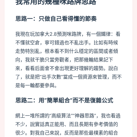
我常用的幾種咪路牌思路
思路一：只做自己看得懂的節奏
我現在玩加拿大2.8預測咪路牌，有一個鐵律：看
不懂就空倉，寧可錯過也不亂出手。比如有時候
走勢特別亂，根本看不到什么穩定的區間或者傾
向，我就干脆只當旁觀者，把那幾輪結果記下
來，看看后面會不會出現更好理解的趨勢。說白
了，就是把“出手次數”當成一個資源來管理，而不
是每一輪都要參與。
思路二：用“簡單組合”而不是復雜公式
網上一堆所謂的“高級算法”“神器思路”，我也看過
不少，說實話真正能用、而且長期有參考價值的
很少。對我自己來說，反而是那些最樸素的組合