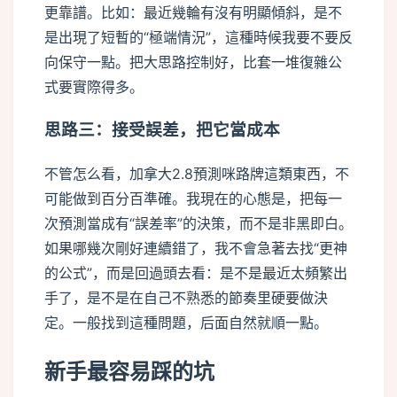
更靠譜。比如：最近幾輪有沒有明顯傾斜，是不
是出現了短暫的“極端情況”，這種時候我要不要反
向保守一點。把大思路控制好，比套一堆復雜公
式要實際得多。
思路三：接受誤差，把它當成本
不管怎么看，加拿大2.8預測咪路牌這類東西，不
可能做到百分百準確。我現在的心態是，把每一
次預測當成有“誤差率”的決策，而不是非黑即白。
如果哪幾次剛好連續錯了，我不會急著去找“更神
的公式”，而是回過頭去看：是不是最近太頻繁出
手了，是不是在自己不熟悉的節奏里硬要做決
定。一般找到這種問題，后面自然就順一點。
新手最容易踩的坑