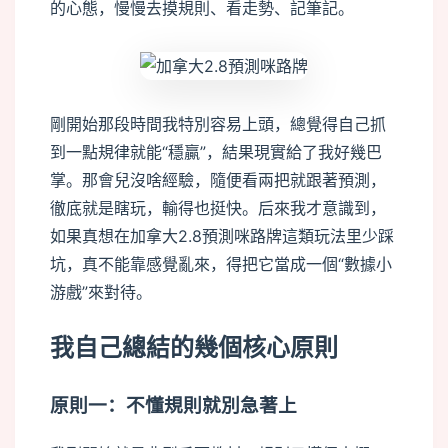
的心態，慢慢去摸規則、看走勢、記筆記。
剛開始那段時間我特別容易上頭，總覺得自己抓
到一點規律就能“穩贏”，結果現實給了我好幾巴
掌。那會兒沒啥經驗，隨便看兩把就跟著預測，
徹底就是瞎玩，輸得也挺快。后來我才意識到，
如果真想在加拿大2.8預測咪路牌這類玩法里少踩
坑，真不能靠感覺亂來，得把它當成一個“數據小
游戲”來對待。
我自己總結的幾個核心原則
原則一：不懂規則就別急著上