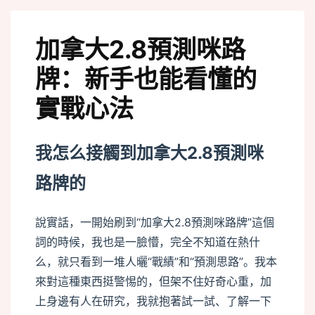
m
加拿大2.8預測咪路
牌：新手也能看懂的
實戰心法
我怎么接觸到加拿大2.8預測咪
路牌的
說實話，一開始刷到“加拿大2.8預測咪路牌”這個
詞的時候，我也是一臉懵，完全不知道在熱什
么，就只看到一堆人曬“戰績”和“預測思路”。我本
來對這種東西挺警惕的，但架不住好奇心重，加
上身邊有人在研究，我就抱著試一試、了解一下