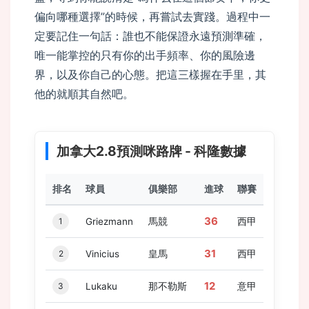
偏向哪種選擇”的時候，再嘗試去實踐。過程中一
定要記住一句話：誰也不能保證永遠預測準確，
唯一能掌控的只有你的出手頻率、你的風險邊
界，以及你自己的心態。把這三樣握在手里，其
他的就順其自然吧。
buffer
加拿大2.8預測咪路牌 - 科隆數據
排名
球員
俱樂部
進球
聯賽
36
1
Griezmann
馬競
西甲
31
2
Vinicius
皇馬
西甲
12
3
Lukaku
那不勒斯
意甲