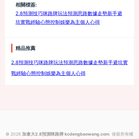
相關標簽:
m
2.8預測技巧
咪路牌玩法
預測思路
數據走勢
新手避
坑
實戰經驗
心態控制
娛樂為主
個人心得
精品推薦
monitor
2.8預測技巧
咪路牌玩法
預測思路
數據走勢
新手避坑
實
戰經驗
心態控制
娛樂為主
個人心得
© 2026
加拿大2.8預測咪路牌 kcdengbaowang.com
. 保留所有權