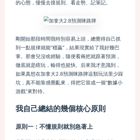
的心態，慢慢去摸規則、看走勢、記筆記。
剛開始那段時間我特別容易上頭，總覺得自己抓
到一點規律就能“穩贏”，結果現實給了我好幾巴
掌。那會兒沒啥經驗，隨便看兩把就跟著預測，
徹底就是瞎玩，輸得也挺快。后來我才意識到，
如果真想在加拿大2.8預測咪路牌這類玩法里少踩
坑，真不能靠感覺亂來，得把它當成一個“數據小
游戲”來對待。
我自己總結的幾個核心原則
原則一：不懂規則就別急著上