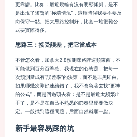
更靠譜。比如：最近幾輪有沒有明顯傾斜，是不
是出現了短暫的“極端情況”，這種時候我要不要反
向保守一點。把大思路控制好，比套一堆復雜公
式要實際得多。
思路三：接受誤差，把它當成本
不管怎么看，加拿大2.8預測咪路牌這類東西，不
可能做到百分百準確。我現在的心態是，把每一
次預測當成有“誤差率”的決策，而不是非黑即白。
如果哪幾次剛好連續錯了，我不會急著去找“更神
的公式”，而是回過頭去看：是不是最近太頻繁出
手了，是不是在自己不熟悉的節奏里硬要做決
定。一般找到這種問題，后面自然就順一點。
新手最容易踩的坑