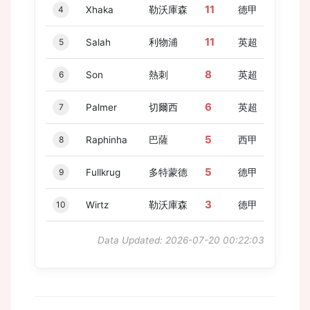
11
4
Xhaka
勒沃庫森
德甲
11
5
Salah
利物浦
英超
8
6
Son
熱刺
英超
6
7
Palmer
切爾西
英超
5
8
Raphinha
巴薩
西甲
5
9
Fullkrug
多特蒙德
德甲
3
10
Wirtz
勒沃庫森
德甲
Data Updated: 2026-07-20 00:22:03