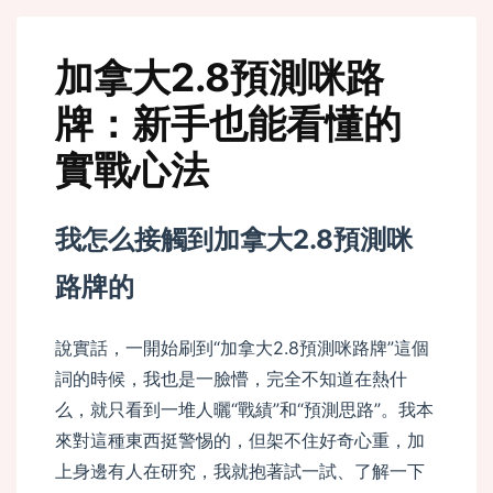
c
加拿大2.8預測咪路
牌：新手也能看懂的
實戰心法
analytics
我怎么接觸到加拿大2.8預測咪
路牌的
說實話，一開始刷到“加拿大2.8預測咪路牌”這個
詞的時候，我也是一臉懵，完全不知道在熱什
么，就只看到一堆人曬“戰績”和“預測思路”。我本
來對這種東西挺警惕的，但架不住好奇心重，加
上身邊有人在研究，我就抱著試一試、了解一下