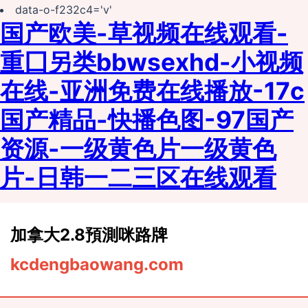
data-o-f232c4='v'
国产欧美-草视频在线观看-
重囗另类bbwseⅹhd-小视频
在线-亚洲免费在线播放-17c
国产精品-快播色图-97国产
资源-一级黄色片一级黄色
片-日韩一二三区在线观看
load
加拿大2.8預測咪路牌
kcdengbaowang.com